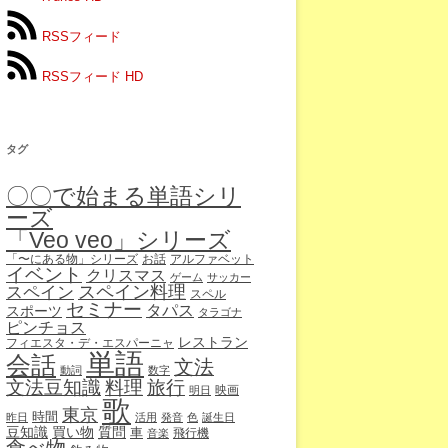
RSSフィード
RSSフィード HD
タグ
〇〇で始まる単語シリ
ーズ
「Veo veo」シリーズ
「〜にある物」シリーズ
お話
アルファベット
イベント
クリスマス
ゲーム
サッカー
スペイン
スペイン料理
スペル
セミナー
タパス
スポーツ
タラゴナ
ピンチョス
レストラン
フィエスタ・デ・エスパーニャ
単語
会話
文法
動詞
数字
文法豆知識
料理
旅行
映画
明日
歌
東京
時間
昨日
活用
発音
色
誕生日
豆知識
買い物
質問
車
飛行機
音楽
食べ物