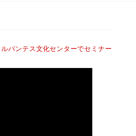
ン
ツ
へ
ス
キ
ッ
プ
 セルバンテス文化センターでセミナー