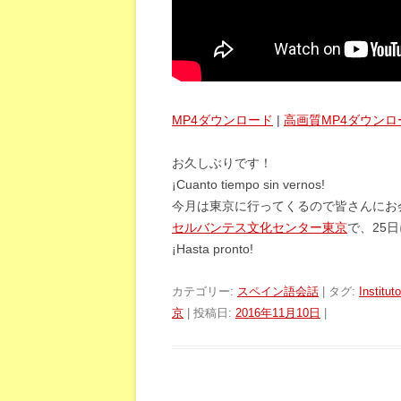
MP4ダウンロード
|
高画質MP4ダウンロ
お久しぶりです！
¡Cuanto tiempo sin vernos!
今月は東京に行ってくるので皆さんにお
セルバンテス文化センター東京
で、25日
¡Hasta pronto!
カテゴリー:
スペイン語会話
| タグ:
Institut
京
| 投稿日:
2016年11月10日
|