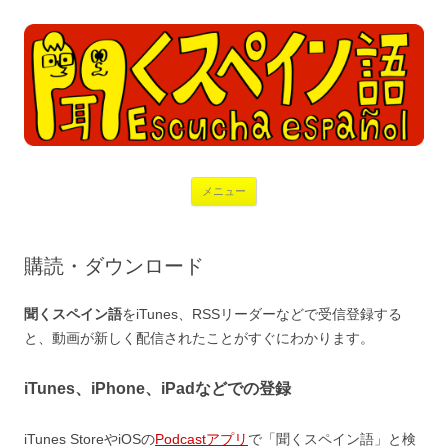
コ
メニュー
ン
テ
ン
ツ
へ
購読・ダウンロード
ス
キ
ッ
プ
聞くスペイン語
をiTunes、RSSリーダーなどで受信登録する
と、動画が新しく配信されたことがすぐにわかります。
iTunes、iPhone、iPadなどでの登録
iTunes StoreやiOSの
Podcastアプリ
で「聞くスペイン語」と検