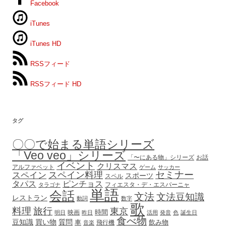
Facebook
iTunes
iTunes HD
RSSフィード
RSSフィード HD
タグ
〇〇で始まる単語シリーズ
「Veo veo」シリーズ
「〜にある物」シリーズ
お話
イベント
クリスマス
アルファベット
ゲーム
サッカー
セミナー
スペイン
スペイン料理
スポーツ
スペル
タパス
ピンチョス
フィエスタ・デ・エスパーニャ
タラゴナ
単語
会話
文法
文法豆知識
レストラン
動詞
数字
歌
料理
旅行
東京
時間
映画
明日
昨日
活用
発音
色
誕生日
食べ物
豆知識
買い物
質問
車
飲み物
飛行機
音楽