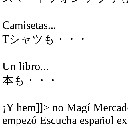
Camisetas...
Tシャツも・・・
Un libro...
本も・・・
¡Y hem]]>
no
Magí Mercadé
empezó Escucha español ex